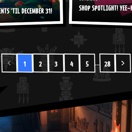
SHOP SPOTLIGHT! YEE
NTS ‘TIL DECEMBER 31!
...
1
2
3
4
5
28